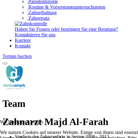
Parodontologie
Routine & Vorsorgungsuntersuchungen
Zahnerhaltung
Zahnersatz
Haben Sie Fragen oder benötigen Sie eine Beratung?
Kontaktieren Sie uns
Karriere
Kontakt
Termin buchen
Team
Zahnarzt Majd Al-Farah
Wir benutzen Cookies
Wir nutzen Cookies auf unserer Website. Einige von ihnen sind essenzi
Studium der Zahnmedizin in Syrien 2008 - 2013
können selbst entscheiden, ob Sie die Cookies zulassen möchten. Bitte