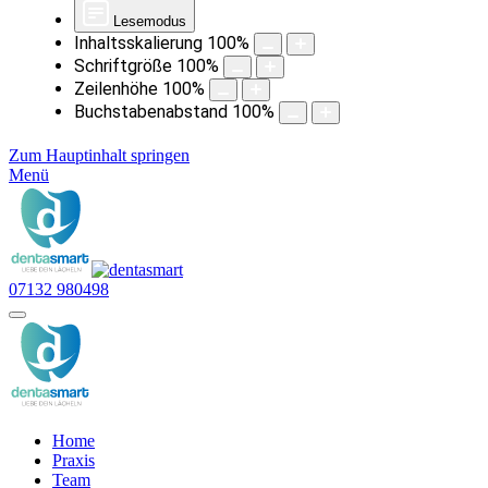
Lesemodus
Inhaltsskalierung
100
%
Schriftgröße
100
%
Zeilenhöhe
100
%
Buchstabenabstand
100
%
Zum Hauptinhalt springen
Menü
07132 980498
Home
Praxis
Team