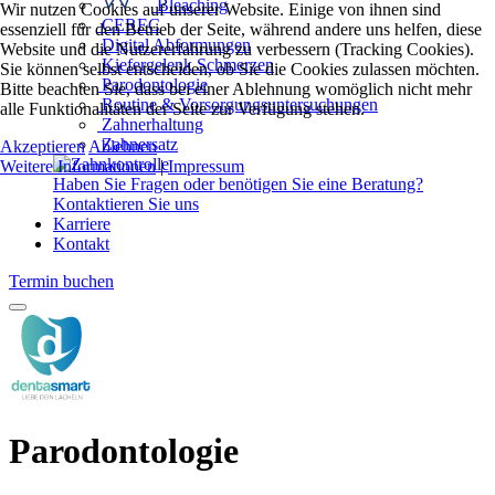
Bleaching
Wir nutzen Cookies auf unserer Website. Einige von ihnen sind
CEREC
essenziell für den Betrieb der Seite, während andere uns helfen, diese
Digital Abformungen
Website und die Nutzererfahrung zu verbessern (Tracking Cookies).
Kiefergelenk Schmerzen
Sie können selbst entscheiden, ob Sie die Cookies zulassen möchten.
Parodontologie
Bitte beachten Sie, dass bei einer Ablehnung womöglich nicht mehr
Routine & Vorsorgungsuntersuchungen
alle Funktionalitäten der Seite zur Verfügung stehen.
Zahnerhaltung
Zahnersatz
Akzeptieren
Ablehnen
Weitere Informationen
|
Impressum
Haben Sie Fragen oder benötigen Sie eine Beratung?
Kontaktieren Sie uns
Karriere
Kontakt
Termin buchen
Parodontologie