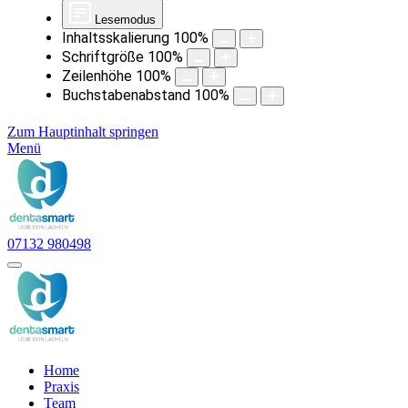
Lesemodus
Inhaltsskalierung
100
%
Schriftgröße
100
%
Zeilenhöhe
100
%
Buchstabenabstand
100
%
Zum Hauptinhalt springen
Menü
07132 980498
Home
Praxis
Team