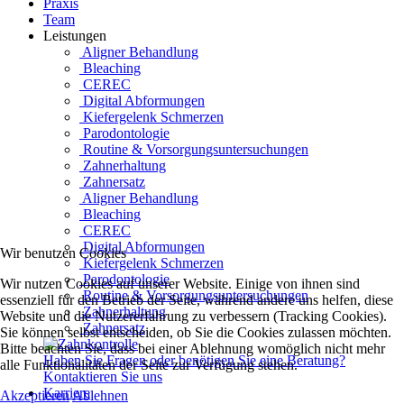
Praxis
Team
Leistungen
Aligner Behandlung
Bleaching
CEREC
Digital Abformungen
Kiefergelenk Schmerzen
Parodontologie
Routine & Vorsorgungsuntersuchungen
Zahnerhaltung
Zahnersatz
Aligner Behandlung
Bleaching
CEREC
Digital Abformungen
Wir benutzen Cookies
Kiefergelenk Schmerzen
Parodontologie
Wir nutzen Cookies auf unserer Website. Einige von ihnen sind
Routine & Vorsorgungsuntersuchungen
essenziell für den Betrieb der Seite, während andere uns helfen, diese
Zahnerhaltung
Website und die Nutzererfahrung zu verbessern (Tracking Cookies).
Zahnersatz
Sie können selbst entscheiden, ob Sie die Cookies zulassen möchten.
Bitte beachten Sie, dass bei einer Ablehnung womöglich nicht mehr
Haben Sie Fragen oder benötigen Sie eine Beratung?
alle Funktionalitäten der Seite zur Verfügung stehen.
Kontaktieren Sie uns
Karriere
Akzeptieren
Ablehnen