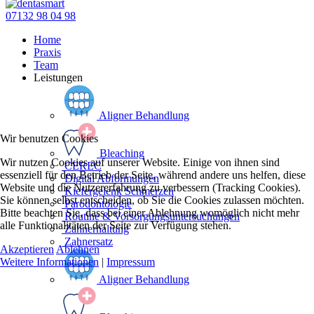
07132 98 04 98
Home
Praxis
Team
Leistungen
Aligner Behandlung
Wir benutzen Cookies
Bleaching
Wir nutzen Cookies auf unserer Website. Einige von ihnen sind
CEREC
essenziell für den Betrieb der Seite, während andere uns helfen, diese
Digital Abformungen
Website und die Nutzererfahrung zu verbessern (Tracking Cookies).
Kiefergelenk Schmerzen
Sie können selbst entscheiden, ob Sie die Cookies zulassen möchten.
Parodontologie
Bitte beachten Sie, dass bei einer Ablehnung womöglich nicht mehr
Routine & Vorsorgungsuntersuchungen
alle Funktionalitäten der Seite zur Verfügung stehen.
Zahnerhaltung
Zahnersatz
Akzeptieren
Ablehnen
Weitere Informationen
|
Impressum
Aligner Behandlung